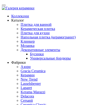
Коллекции
Каталог
Плитка для ванной
Керамическая плитка
Плитка для кухни
Напольная плитка (керамогранит)
Клинкер
Мозаика
Декоративные элементы
Бусинки
Универсальные бордюры
Фабрики
Азори
Gracia Ceramica
Керамин
New Trend
Lasselsberger
Laparet
Kerama Marazzi
Delacora
Cersanit
Ceramica Classic