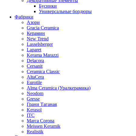
Декоративные элементы
Бусинки
Универсальные бордюры
Фабрики
Азори
Gracia Ceramica
Керамин
New Trend
Lasselsberger
Laparet
Kerama Marazzi
Delacora
Cersanit
Ceramica Classic
AltaCera
Eurotile
Alma Ceramica (Уралкерамика)
Neodom
Gresse
Грани Таганая
Kerasol
ITC
Marca Corona
Meissen Keramik
Realistik