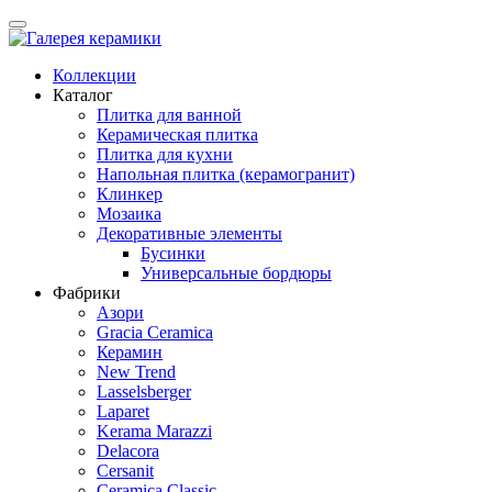
Коллекции
Каталог
Плитка для ванной
Керамическая плитка
Плитка для кухни
Напольная плитка (керамогранит)
Клинкер
Мозаика
Декоративные элементы
Бусинки
Универсальные бордюры
Фабрики
Азори
Gracia Ceramica
Керамин
New Trend
Lasselsberger
Laparet
Kerama Marazzi
Delacora
Cersanit
Ceramica Classic