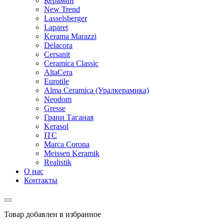
Керамин
New Trend
Lasselsberger
Laparet
Kerama Marazzi
Delacora
Cersanit
Ceramica Classic
AltaCera
Eurotile
Alma Ceramica (Уралкерамика)
Neodom
Gresse
Грани Таганая
Kerasol
ITC
Marca Corona
Meissen Keramik
Realistik
О нас
Контакты
Товар добавлен в избранное