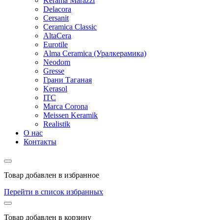
Kerama Marazzi
Delacora
Cersanit
Ceramica Classic
AltaCera
Eurotile
Alma Ceramica (Уралкерамика)
Neodom
Gresse
Грани Таганая
Kerasol
ITC
Marca Corona
Meissen Keramik
Realistik
О нас
Контакты
Товар добавлен в избранное
Перейти в список избранных
Товар добавлен в корзину