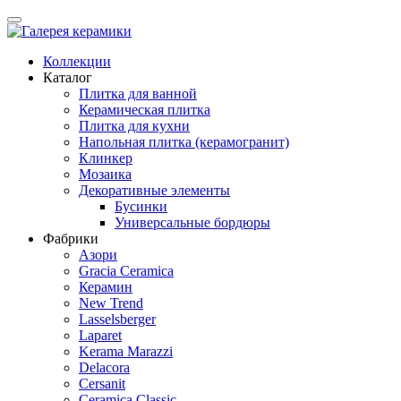
Коллекции
Каталог
Плитка для ванной
Керамическая плитка
Плитка для кухни
Напольная плитка (керамогранит)
Клинкер
Мозаика
Декоративные элементы
Бусинки
Универсальные бордюры
Фабрики
Азори
Gracia Ceramica
Керамин
New Trend
Lasselsberger
Laparet
Kerama Marazzi
Delacora
Cersanit
Ceramica Classic