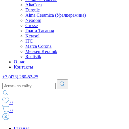
AltaCera
Eurotile
Alma Ceramica (Уралкерамика)
Neodom
Gresse
Грани Таганая
Kerasol
ITC
Marca Corona
Meissen Keramik
Realistik
О нас
Контакты
+7 (473) 260-52-25
0
0
Главная