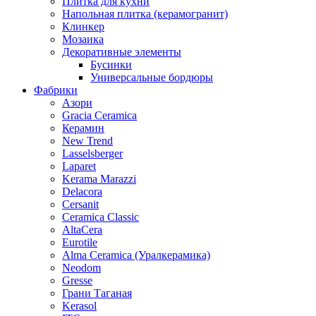
Плитка для кухни
Напольная плитка (керамогранит)
Клинкер
Мозаика
Декоративные элементы
Бусинки
Универсальные бордюры
Фабрики
Азори
Gracia Ceramica
Керамин
New Trend
Lasselsberger
Laparet
Kerama Marazzi
Delacora
Cersanit
Ceramica Classic
AltaCera
Eurotile
Alma Ceramica (Уралкерамика)
Neodom
Gresse
Грани Таганая
Kerasol