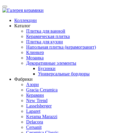
Коллекции
Каталог
Плитка для ванной
Керамическая плитка
Плитка для кухни
Напольная плитка (керамогранит)
Клинкер
Мозаика
Декоративные элементы
Бусинки
Универсальные бордюры
Фабрики
Азори
Gracia Ceramica
Керамин
New Trend
Lasselsberger
Laparet
Kerama Marazzi
Delacora
Cersanit
Ceramica Classic