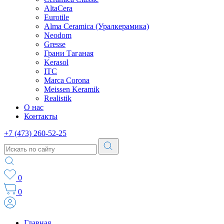
AltaCera
Eurotile
Alma Ceramica (Уралкерамика)
Neodom
Gresse
Грани Таганая
Kerasol
ITC
Marca Corona
Meissen Keramik
Realistik
О нас
Контакты
+7 (473) 260-52-25
0
0
Главная