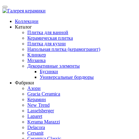
Коллекции
Каталог
Плитка для ванной
Керамическая плитка
Плитка для кухни
Напольная плитка (керамогранит)
Клинкер
Мозаика
Декоративные элементы
Бусинки
Универсальные бордюры
Фабрики
Азори
Gracia Ceramica
Керамин
New Trend
Lasselsberger
Laparet
Kerama Marazzi
Delacora
Cersanit
Ceramica Classic