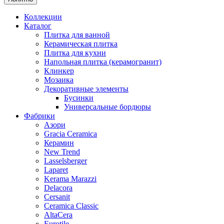
Коллекции
Каталог
Плитка для ванной
Керамическая плитка
Плитка для кухни
Напольная плитка (керамогранит)
Клинкер
Мозаика
Декоративные элементы
Бусинки
Универсальные бордюры
Фабрики
Азори
Gracia Ceramica
Керамин
New Trend
Lasselsberger
Laparet
Kerama Marazzi
Delacora
Cersanit
Ceramica Classic
AltaCera
Eurotile