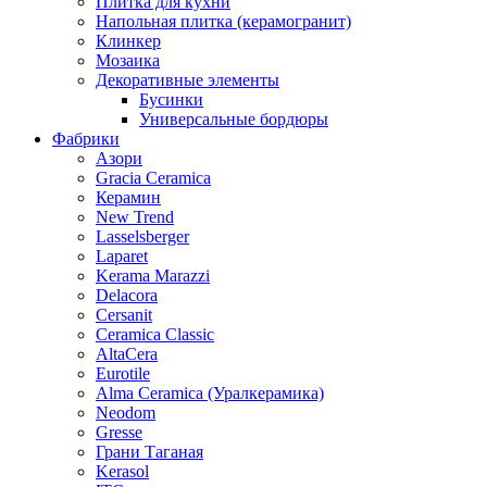
Плитка для кухни
Напольная плитка (керамогранит)
Клинкер
Мозаика
Декоративные элементы
Бусинки
Универсальные бордюры
Фабрики
Азори
Gracia Ceramica
Керамин
New Trend
Lasselsberger
Laparet
Kerama Marazzi
Delacora
Cersanit
Ceramica Classic
AltaCera
Eurotile
Alma Ceramica (Уралкерамика)
Neodom
Gresse
Грани Таганая
Kerasol