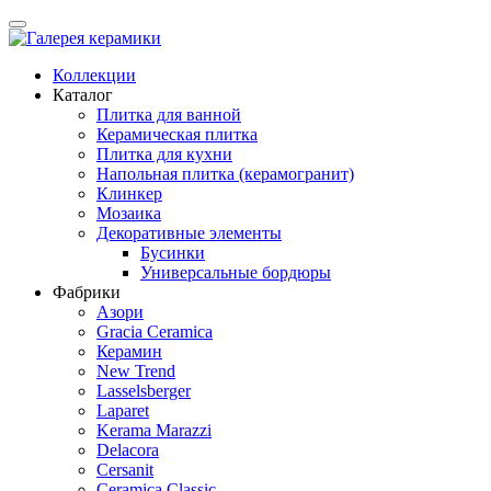
Коллекции
Каталог
Плитка для ванной
Керамическая плитка
Плитка для кухни
Напольная плитка (керамогранит)
Клинкер
Мозаика
Декоративные элементы
Бусинки
Универсальные бордюры
Фабрики
Азори
Gracia Ceramica
Керамин
New Trend
Lasselsberger
Laparet
Kerama Marazzi
Delacora
Cersanit
Ceramica Classic