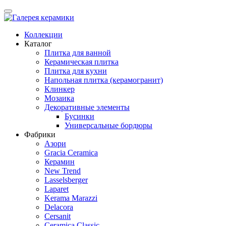
Коллекции
Каталог
Плитка для ванной
Керамическая плитка
Плитка для кухни
Напольная плитка (керамогранит)
Клинкер
Мозаика
Декоративные элементы
Бусинки
Универсальные бордюры
Фабрики
Азори
Gracia Ceramica
Керамин
New Trend
Lasselsberger
Laparet
Kerama Marazzi
Delacora
Cersanit
Ceramica Classic