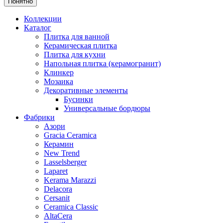
Понятно
Коллекции
Каталог
Плитка для ванной
Керамическая плитка
Плитка для кухни
Напольная плитка (керамогранит)
Клинкер
Мозаика
Декоративные элементы
Бусинки
Универсальные бордюры
Фабрики
Азори
Gracia Ceramica
Керамин
New Trend
Lasselsberger
Laparet
Kerama Marazzi
Delacora
Cersanit
Ceramica Classic
AltaCera