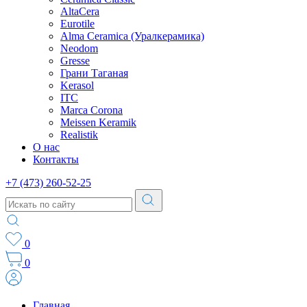
AltaCera
Eurotile
Alma Ceramica (Уралкерамика)
Neodom
Gresse
Грани Таганая
Kerasol
ITC
Marca Corona
Meissen Keramik
Realistik
О нас
Контакты
+7 (473) 260-52-25
0
0
Главная