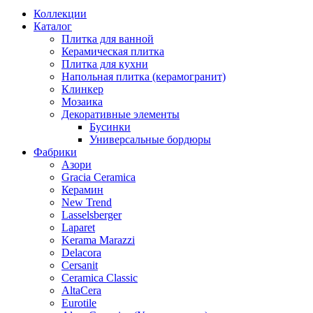
Коллекции
Каталог
Плитка для ванной
Керамическая плитка
Плитка для кухни
Напольная плитка (керамогранит)
Клинкер
Мозаика
Декоративные элементы
Бусинки
Универсальные бордюры
Фабрики
Азори
Gracia Ceramica
Керамин
New Trend
Lasselsberger
Laparet
Kerama Marazzi
Delacora
Cersanit
Ceramica Classic
AltaCera
Eurotile