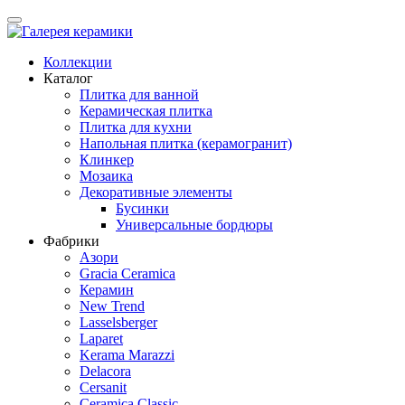
Коллекции
Каталог
Плитка для ванной
Керамическая плитка
Плитка для кухни
Напольная плитка (керамогранит)
Клинкер
Мозаика
Декоративные элементы
Бусинки
Универсальные бордюры
Фабрики
Азори
Gracia Ceramica
Керамин
New Trend
Lasselsberger
Laparet
Kerama Marazzi
Delacora
Cersanit
Ceramica Classic