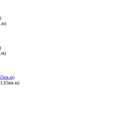
)
)
65кв.м)