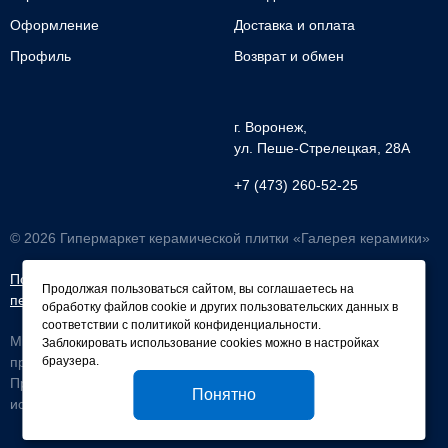
Оформление
Доставка и оплата
Профиль
Возврат и обмен
г. Воронеж,
ул. Пеше-Cтрелецкая, 28А
+7 (473) 260-52-25
© 2026 Гипермаркет керамической плитки «Галерея керамики»
Политика обработки
Согласие на обработку
Продолжая пользоваться сайтом, вы соглашаетесь на
персональных данных
персональных данных
обработку файлов cookie и других пользовательских данных в
соответствии с
политикой конфиденциальности
.
Мы используем файлы cookie, чтобы улучшить работу сайта и
Заблокировать использование cookies можно в настройках
браузера.
предоставить вам больше возможностей.
Продолжая использовать сайт, вы соглашаетесь с условиями
Понятно
использования cookie.