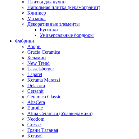
Плитка для кухни
Напольная плитка (керамогранит)
Клинкер
Мозаика
Декоративные элементы
Бусинки
Универсальные бордюры
Фабрики
Азори
Gracia Ceramica
Керамин
New Trend
Lasselsberger
Laparet
Kerama Marazzi
Delacora
Cersanit
Ceramica Classic
AltaCera
Eurotile
Alma Ceramica (Уралкерамика)
Neodom
Gresse
Грани Таганая
Kerasol