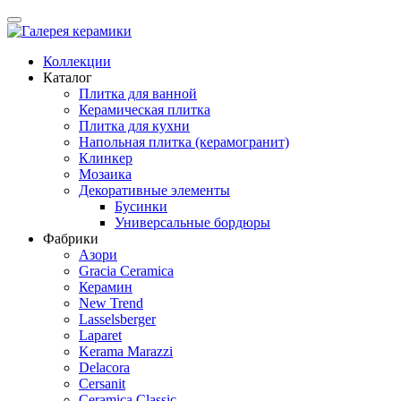
Коллекции
Каталог
Плитка для ванной
Керамическая плитка
Плитка для кухни
Напольная плитка (керамогранит)
Клинкер
Мозаика
Декоративные элементы
Бусинки
Универсальные бордюры
Фабрики
Азори
Gracia Ceramica
Керамин
New Trend
Lasselsberger
Laparet
Kerama Marazzi
Delacora
Cersanit
Ceramica Classic