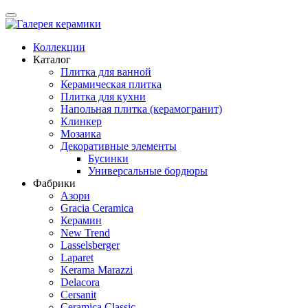
Коллекции
Каталог
Плитка для ванной
Керамическая плитка
Плитка для кухни
Напольная плитка (керамогранит)
Клинкер
Мозаика
Декоративные элементы
Бусинки
Универсальные бордюры
Фабрики
Азори
Gracia Ceramica
Керамин
New Trend
Lasselsberger
Laparet
Kerama Marazzi
Delacora
Cersanit
Ceramica Classic