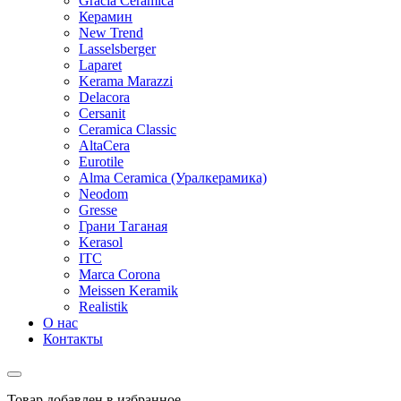
Gracia Ceramica
Керамин
New Trend
Lasselsberger
Laparet
Kerama Marazzi
Delacora
Cersanit
Ceramica Classic
AltaCera
Eurotile
Alma Ceramica (Уралкерамика)
Neodom
Gresse
Грани Таганая
Kerasol
ITC
Marca Corona
Meissen Keramik
Realistik
О нас
Контакты
Товар добавлен в избранное