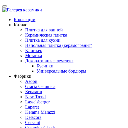
Коллекции
Каталог
Плитка для ванной
Керамическая плитка
Плитка для кухни
Напольная плитка (керамогранит)
Клинкер
Мозаика
Декоративные элементы
Бусинки
Универсальные бордюры
Фабрики
Азори
Gracia Ceramica
Керамин
New Trend
Lasselsberger
Laparet
Kerama Marazzi
Delacora
Cersanit
Ceramica Classic