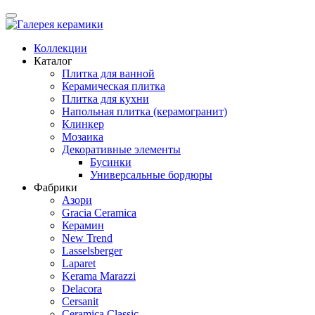
Коллекции
Каталог
Плитка для ванной
Керамическая плитка
Плитка для кухни
Напольная плитка (керамогранит)
Клинкер
Мозаика
Декоративные элементы
Бусинки
Универсальные бордюры
Фабрики
Азори
Gracia Ceramica
Керамин
New Trend
Lasselsberger
Laparet
Kerama Marazzi
Delacora
Cersanit
Ceramica Classic