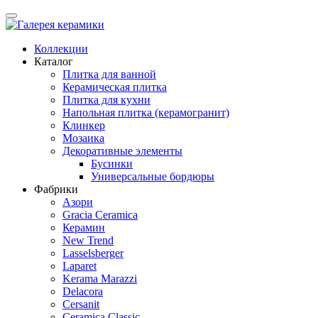
Коллекции
Каталог
Плитка для ванной
Керамическая плитка
Плитка для кухни
Напольная плитка (керамогранит)
Клинкер
Мозаика
Декоративные элементы
Бусинки
Универсальные бордюры
Фабрики
Азори
Gracia Ceramica
Керамин
New Trend
Lasselsberger
Laparet
Kerama Marazzi
Delacora
Cersanit
Ceramica Classic