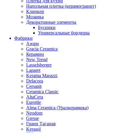
Плитка для кухни
Напольная плитка (керамогранит)
Клинкер
Мозаика
Декоративные элементы
Бусинки
Универсальные бордюры
Фабрики
Азори
Gracia Ceramica
Керамин
New Trend
Lasselsberger
Laparet
Kerama Marazzi
Delacora
Cersanit
Ceramica Classic
AltaCera
Eurotile
Alma Ceramica (Уралкерамика)
Neodom
Gresse
Грани Таганая
Kerasol