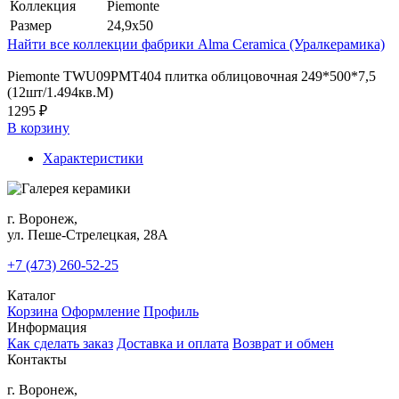
Коллекция
Piemonte
Размер
24,9x50
Найти все коллекции фабрики Alma Ceramica (Уралкерамика)
Piemonte TWU09PMT404 плитка облицовочная 249*500*7,5
(12шт/1.494кв.М)
1295 ₽
В корзину
Характеристики
г. Воронеж,
ул. Пеше-Cтрелецкая, 28А
+7 (473) 260-52-25
Каталог
Корзина
Оформление
Профиль
Информация
Как сделать заказ
Доставка и оплата
Возврат и обмен
Контакты
г. Воронеж,