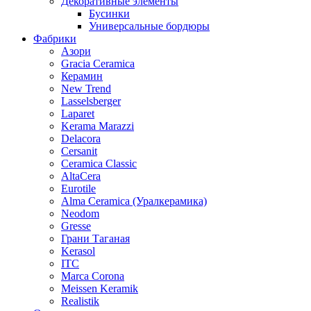
Декоративные элементы
Бусинки
Универсальные бордюры
Фабрики
Азори
Gracia Ceramica
Керамин
New Trend
Lasselsberger
Laparet
Kerama Marazzi
Delacora
Cersanit
Ceramica Classic
AltaCera
Eurotile
Alma Ceramica (Уралкерамика)
Neodom
Gresse
Грани Таганая
Kerasol
ITC
Marca Corona
Meissen Keramik
Realistik