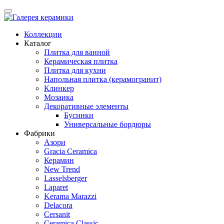
Коллекции
Каталог
Плитка для ванной
Керамическая плитка
Плитка для кухни
Напольная плитка (керамогранит)
Клинкер
Мозаика
Декоративные элементы
Бусинки
Универсальные бордюры
Фабрики
Азори
Gracia Ceramica
Керамин
New Trend
Lasselsberger
Laparet
Kerama Marazzi
Delacora
Cersanit
Ceramica Classic