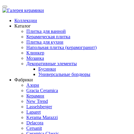
Коллекции
Каталог
Плитка для ванной
Керамическая плитка
Плитка для кухни
Напольная плитка (керамогранит)
Клинкер
Мозаика
Декоративные элементы
Бусинки
Универсальные бордюры
Фабрики
Азори
Gracia Ceramica
Керамин
New Trend
Lasselsberger
Laparet
Kerama Marazzi
Delacora
Cersanit
Ceramica Classic