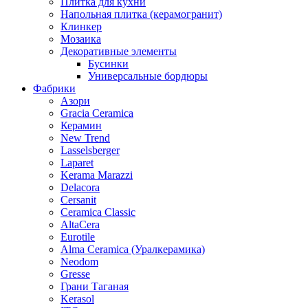
Плитка для кухни
Напольная плитка (керамогранит)
Клинкер
Мозаика
Декоративные элементы
Бусинки
Универсальные бордюры
Фабрики
Азори
Gracia Ceramica
Керамин
New Trend
Lasselsberger
Laparet
Kerama Marazzi
Delacora
Cersanit
Ceramica Classic
AltaCera
Eurotile
Alma Ceramica (Уралкерамика)
Neodom
Gresse
Грани Таганая
Kerasol