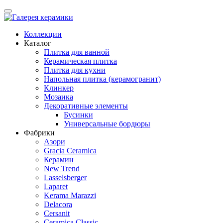
Коллекции
Каталог
Плитка для ванной
Керамическая плитка
Плитка для кухни
Напольная плитка (керамогранит)
Клинкер
Мозаика
Декоративные элементы
Бусинки
Универсальные бордюры
Фабрики
Азори
Gracia Ceramica
Керамин
New Trend
Lasselsberger
Laparet
Kerama Marazzi
Delacora
Cersanit
Ceramica Classic