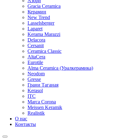
Азори
Gracia Ceramica
Керамин
New Trend
Lasselsberger
Laparet
Kerama Marazzi
Delacora
Cersanit
Ceramica Classic
AltaCera
Eurotile
Alma Ceramica (Уралкерамика)
Neodom
Gresse
Грани Таганая
Kerasol
ITC
Marca Corona
Meissen Keramik
Realistik
О нас
Контакты