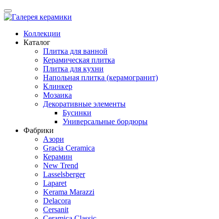
Коллекции
Каталог
Плитка для ванной
Керамическая плитка
Плитка для кухни
Напольная плитка (керамогранит)
Клинкер
Мозаика
Декоративные элементы
Бусинки
Универсальные бордюры
Фабрики
Азори
Gracia Ceramica
Керамин
New Trend
Lasselsberger
Laparet
Kerama Marazzi
Delacora
Cersanit
Ceramica Classic