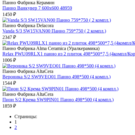
Панно Фабрикa Керамин
Панно Ванкувер 7 600х600 48959
1450 ₽
Панно Фабрикa Delacora
Vanda S/3 SW15VAN00 Панно 759*750 ( 2 компл.)
2347 ₽
Панно Фабрикa Alma Ceramica (Уралкерамика)
Relax PWU09RLX1 панно из 2 плиток 498*500*7,5 (4компл/Кор
1006 ₽
Панно Фабрикa AltaCera
Вероника S/2 SW9VEO01 Панно 498*500 (4 компл.)
1544 ₽
Панно Фабрикa AltaCera
Пион S/2 Крема SW9PIN01 Панно 498*500 (4 компл.)
1859 ₽
Страницы:
1
2