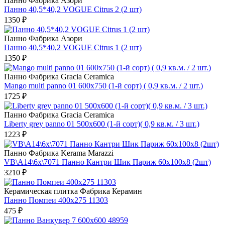
Панно Фабрикa Азори
Панно 40,5*40,2 VOGUE Citrus 2 (2 шт)
1350 ₽
Панно Фабрикa Азори
Панно 40,5*40,2 VOGUE Citrus 1 (2 шт)
1350 ₽
Панно Фабрикa Gracia Ceramica
Mango multi panno 01 600х750 (1-й сорт) ( 0,9 кв.м. / 2 шт.)
1725 ₽
Панно Фабрикa Gracia Ceramica
Liberty grey panno 01 500х600 (1-й сорт)( 0,9 кв.м. / 3 шт.)
1223 ₽
Панно Фабрикa Kerama Marazzi
VB\A14\6x\7071 Панно Кантри Шик Париж 60х100х8 (2шт)
3210 ₽
Керамическая плитка Фабрикa Керамин
Панно Помпеи 400х275 11303
475 ₽