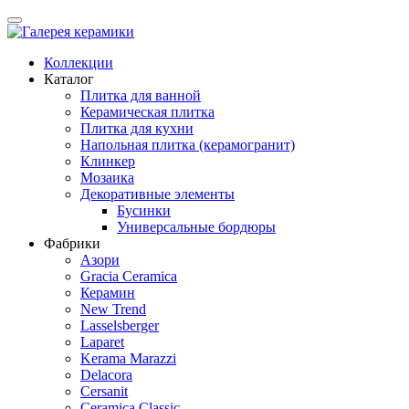
Коллекции
Каталог
Плитка для ванной
Керамическая плитка
Плитка для кухни
Напольная плитка (керамогранит)
Клинкер
Мозаика
Декоративные элементы
Бусинки
Универсальные бордюры
Фабрики
Азори
Gracia Ceramica
Керамин
New Trend
Lasselsberger
Laparet
Kerama Marazzi
Delacora
Cersanit
Ceramica Classic