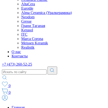
AltaCera
Eurotile
Alma Ceramica (Уралкерамика)
Neodom
Gresse
Грани Таганая
Kerasol
ITC
Marca Corona
Meissen Keramik
Realistik
О нас
Контакты
+7 (473) 260-52-25
0
0
Главная