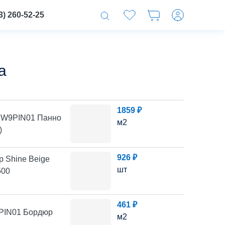
3) 260-52-25
а
1859 ₽
SW9PIN01 Панно
м2
)
926 ₽
 Shine Beige
шт
500
461 ₽
PIN01 Бордюр
м2