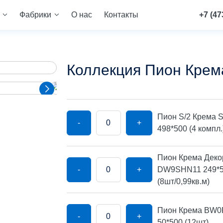
Фабрики
О нас
Контакты
+7 (47
Коллекция Пион Крем
Пион S/2 Крема 
-
+
498*500 (4 компл.
Пион Крема Декор
-
+
DW9SHN11 249*
(8шт/0,99кв.м)
Пион Крема BW0
-
+
50*500 (12шт)