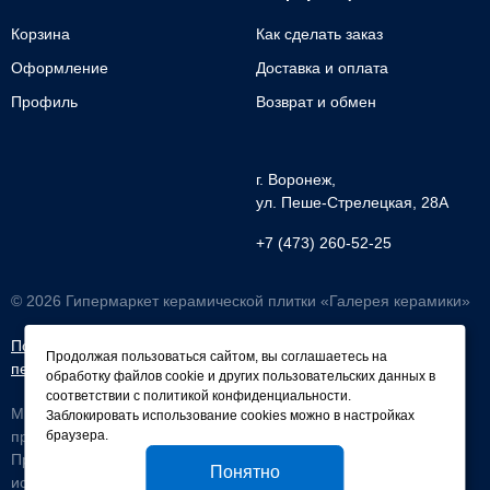
Корзина
Как сделать заказ
Оформление
Доставка и оплата
Профиль
Возврат и обмен
г. Воронеж,
ул. Пеше-Cтрелецкая, 28А
+7 (473) 260-52-25
© 2026 Гипермаркет керамической плитки «Галерея керамики»
Политика обработки
Согласие на обработку
Продолжая пользоваться сайтом, вы соглашаетесь на
персональных данных
персональных данных
обработку файлов cookie и других пользовательских данных в
соответствии с
политикой конфиденциальности
.
Мы используем файлы cookie, чтобы улучшить работу сайта и
Заблокировать использование cookies можно в настройках
браузера.
предоставить вам больше возможностей.
Продолжая использовать сайт, вы соглашаетесь с условиями
Понятно
использования cookie.