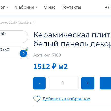
лог
Фабрики
О нас
Контакты
+7 
екор 20x50 (12шт/1,2кв.м)
Керамическая плит
белый панель декор 
Артикул: 7188
1512 ₽
м2
-
+
Добавить в избранное