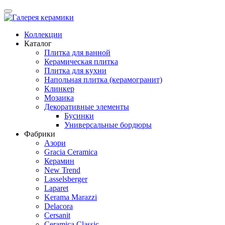
Коллекции
Каталог
Плитка для ванной
Керамическая плитка
Плитка для кухни
Напольная плитка (керамогранит)
Клинкер
Мозаика
Декоративные элементы
Бусинки
Универсальные бордюры
Фабрики
Азори
Gracia Ceramica
Керамин
New Trend
Lasselsberger
Laparet
Kerama Marazzi
Delacora
Cersanit
Ceramica Classic