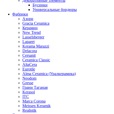
Декоративные элементы
Бусинки
Универсальные бордюры
Фабрики
Азори
Gracia Ceramica
Керамин
New Trend
Lasselsberger
Laparet
Kerama Marazzi
Delacora
Cersanit
Ceramica Classic
AltaCera
Eurotile
Alma Ceramica (Уралкерамика)
Neodom
Gresse
Грани Таганая
Kerasol
ITC
Marca Corona
Meissen Keramik
Realistik