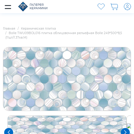
Главная
Керамическая плитка
Bolle TWU09BOL016 плитка облицовочная рельефная Bolle 249*500*8,5
(11шт/1.37кв.М)