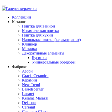
Коллекции
Каталог
Плитка для ванной
Керамическая плитка
Плитка для кухни
Напольная плитка (керамогранит)
Клинкер
Мозаика
Декоративные элементы
Бусинки
Универсальные бордюры
Фабрики
Азори
Gracia Ceramica
Керамин
New Trend
Lasselsberger
Laparet
Kerama Marazzi
Delacora
Cersanit
Ceramica Classic