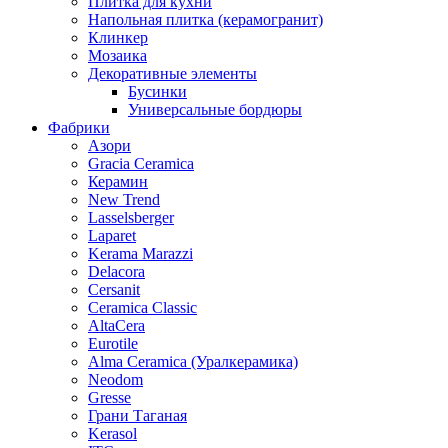
Плитка для кухни
Напольная плитка (керамогранит)
Клинкер
Мозаика
Декоративные элементы
Бусинки
Универсальные бордюры
Фабрики
Азори
Gracia Ceramica
Керамин
New Trend
Lasselsberger
Laparet
Kerama Marazzi
Delacora
Cersanit
Ceramica Classic
AltaCera
Eurotile
Alma Ceramica (Уралкерамика)
Neodom
Gresse
Грани Таганая
Kerasol