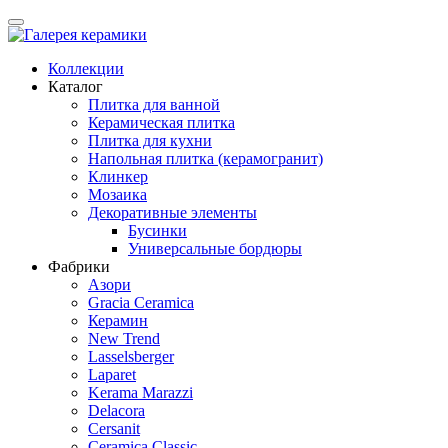
Коллекции
Каталог
Плитка для ванной
Керамическая плитка
Плитка для кухни
Напольная плитка (керамогранит)
Клинкер
Мозаика
Декоративные элементы
Бусинки
Универсальные бордюры
Фабрики
Азори
Gracia Ceramica
Керамин
New Trend
Lasselsberger
Laparet
Kerama Marazzi
Delacora
Cersanit
Ceramica Classic