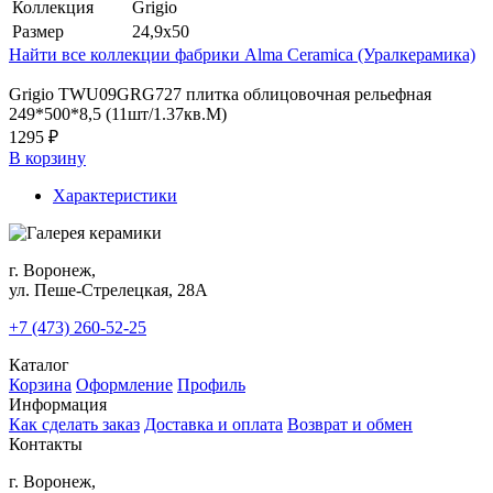
Коллекция
Grigio
Размер
24,9x50
Найти все коллекции фабрики Alma Ceramica (Уралкерамика)
Grigio TWU09GRG727 плитка облицовочная рельефная
249*500*8,5 (11шт/1.37кв.М)
1295 ₽
В корзину
Характеристики
г. Воронеж,
ул. Пеше-Cтрелецкая, 28А
+7 (473) 260-52-25
Каталог
Корзина
Оформление
Профиль
Информация
Как сделать заказ
Доставка и оплата
Возврат и обмен
Контакты
г. Воронеж,