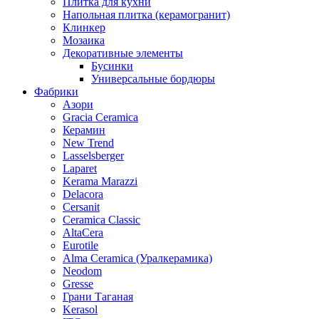
Плитка для кухни
Напольная плитка (керамогранит)
Клинкер
Мозаика
Декоративные элементы
Бусинки
Универсальные бордюры
Фабрики
Азори
Gracia Ceramica
Керамин
New Trend
Lasselsberger
Laparet
Kerama Marazzi
Delacora
Cersanit
Ceramica Classic
AltaCera
Eurotile
Alma Ceramica (Уралкерамика)
Neodom
Gresse
Грани Таганая
Kerasol