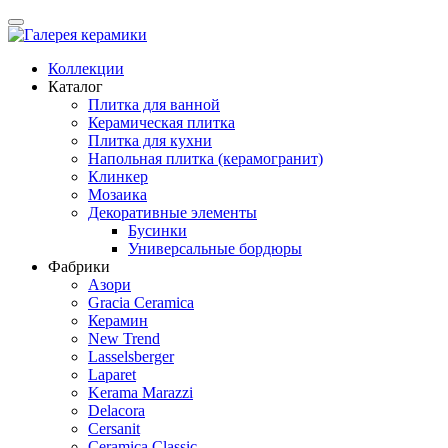
Коллекции
Каталог
Плитка для ванной
Керамическая плитка
Плитка для кухни
Напольная плитка (керамогранит)
Клинкер
Мозаика
Декоративные элементы
Бусинки
Универсальные бордюры
Фабрики
Азори
Gracia Ceramica
Керамин
New Trend
Lasselsberger
Laparet
Kerama Marazzi
Delacora
Cersanit
Ceramica Classic