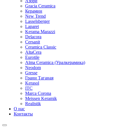
Азори
Gracia Ceramica
Керамин
New Trend
Lasselsberger
Laparet
Kerama Marazzi
Delacora
Cersanit
Ceramica Classic
AltaCera
Eurotile
Alma Ceramica (Уралкерамика)
Neodom
Gresse
Грани Таганая
Kerasol
ITC
Marca Corona
Meissen Keramik
Realistik
О нас
Контакты