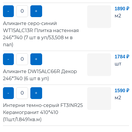
1890 ₽
-
+
м2
Аликанте серо-синий
WT15ALC13R Плитка настенная
246*740 (7 шт в уп/53,508 м в
пал)
1784 ₽
-
+
шт
Аликанте DW15ALC66R Декор
246*740 (6 шт в уп)
1590 ₽
-
+
м2
Интерни темно-серый FT3INR25
Керамогранит 410*410
(11шт/1.8491кв.м)