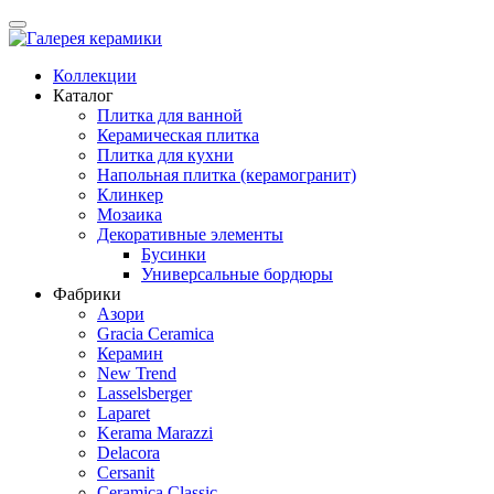
Коллекции
Каталог
Плитка для ванной
Керамическая плитка
Плитка для кухни
Напольная плитка (керамогранит)
Клинкер
Мозаика
Декоративные элементы
Бусинки
Универсальные бордюры
Фабрики
Азори
Gracia Ceramica
Керамин
New Trend
Lasselsberger
Laparet
Kerama Marazzi
Delacora
Cersanit
Ceramica Classic