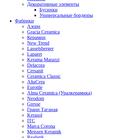
Декоративные элементы
Бусинки
Универсальные бордюры
Фабрики
Азори
Gracia Ceramica
Керамин
New Trend
Lasselsberger
Laparet
Kerama Marazzi
Delacora
Cersanit
Ceramica Classic
AltaCera
Eurotile
Alma Ceramica (Уралкерамика)
Neodom
Gresse
Грани Таганая
Kerasol
ITC
Marca Corona
Meissen Keramik
Realistik