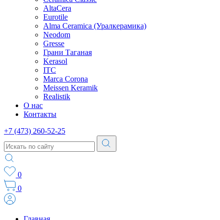
AltaCera
Eurotile
Alma Ceramica (Уралкерамика)
Neodom
Gresse
Грани Таганая
Kerasol
ITC
Marca Corona
Meissen Keramik
Realistik
О нас
Контакты
+7 (473) 260-52-25
0
0
Главная