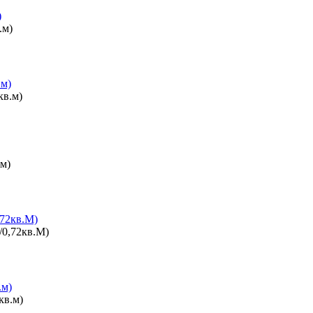
)
.м)
72кв.М)
.м)