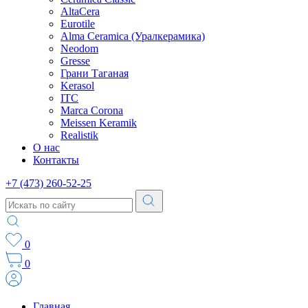
AltaCera
Eurotile
Alma Ceramica (Уралкерамика)
Neodom
Gresse
Грани Таганая
Kerasol
ITC
Marca Corona
Meissen Keramik
Realistik
О нас
Контакты
+7 (473) 260-52-25
0
0
Главная