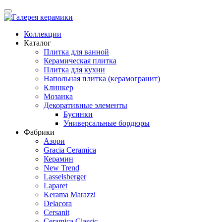
Коллекции
Каталог
Плитка для ванной
Керамическая плитка
Плитка для кухни
Напольная плитка (керамогранит)
Клинкер
Мозаика
Декоративные элементы
Бусинки
Универсальные бордюры
Фабрики
Азори
Gracia Ceramica
Керамин
New Trend
Lasselsberger
Laparet
Kerama Marazzi
Delacora
Cersanit
Ceramica Classic