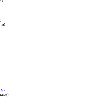
)
.м)