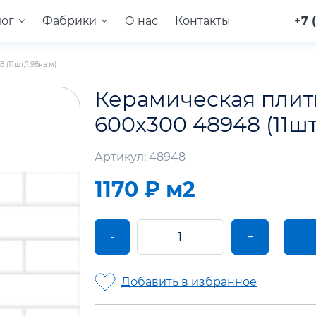
лог
Фабрики
О нас
Контакты
+7 
(11шт/1,98кв.м)
Керамическая плитк
600х300 48948 (11шт
Артикул: 48948
1170 ₽
м2
-
+
Добавить в избранное