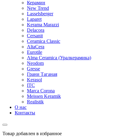
Керамин
New Trend
Lasselsberger
Laparet
Kerama Marazzi
Delacora
Cersanit
Ceramica Classic
AltaCera
Eurotile
Alma Ceramica (Уралкерамика)
Neodom
Gresse
Грани Таганая
Kerasol
ITC
Marca Corona
Meissen Keramik
Realistik
О нас
Контакты
Товар добавлен в избранное