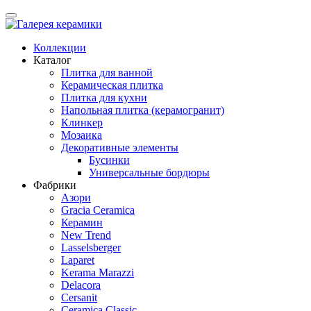
Коллекции
Каталог
Плитка для ванной
Керамическая плитка
Плитка для кухни
Напольная плитка (керамогранит)
Клинкер
Мозаика
Декоративные элементы
Бусинки
Универсальные бордюры
Фабрики
Азори
Gracia Ceramica
Керамин
New Trend
Lasselsberger
Laparet
Kerama Marazzi
Delacora
Cersanit
Ceramica Classic