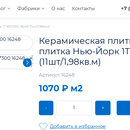
лог
Фабрики
О нас
Контакты
+7 
Т 600*300 16248 (11шт/1,98кв.м)
Керамическая плит
плитка Нью-Йорк 1Т
(11шт/1,98кв.м)
Артикул: 16248
1070 ₽
м2
-
+
Добавить в избранное