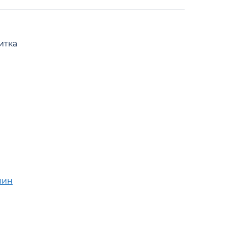
итка
мин