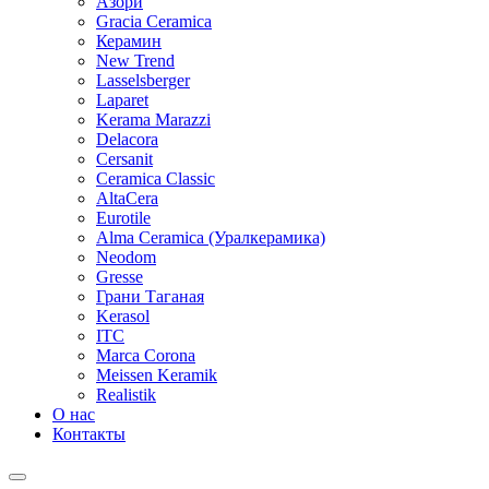
Азори
Gracia Ceramica
Керамин
New Trend
Lasselsberger
Laparet
Kerama Marazzi
Delacora
Cersanit
Ceramica Classic
AltaCera
Eurotile
Alma Ceramica (Уралкерамика)
Neodom
Gresse
Грани Таганая
Kerasol
ITC
Marca Corona
Meissen Keramik
Realistik
О нас
Контакты