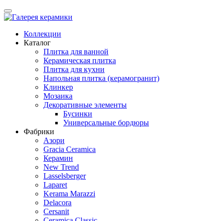
Коллекции
Каталог
Плитка для ванной
Керамическая плитка
Плитка для кухни
Напольная плитка (керамогранит)
Клинкер
Мозаика
Декоративные элементы
Бусинки
Универсальные бордюры
Фабрики
Азори
Gracia Ceramica
Керамин
New Trend
Lasselsberger
Laparet
Kerama Marazzi
Delacora
Cersanit
Ceramica Classic