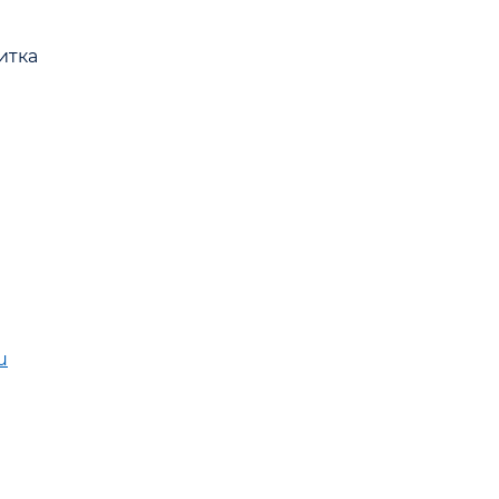
итка
u