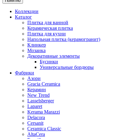
Понятно
Коллекции
Каталог
Плитка для ванной
Керамическая плитка
Плитка для кухни
Напольная плитка (керамогранит)
Клинкер
Мозаика
Декоративные элементы
Бусинки
Универсальные бордюры
Фабрики
Азори
Gracia Ceramica
Керамин
New Trend
Lasselsberger
Laparet
Kerama Marazzi
Delacora
Cersanit
Ceramica Classic
AltaCera