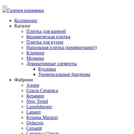
Коллекции
Каталог
Плитка для ванной
Керамическая плитка
Плитка для кухни
Напольная плитка (керамогранит)
Клинкер
Мозаика
Декоративные элементы
Бусинки
Универсальные бордюры
Фабрики
Азори
Gracia Ceramica
Керамин
New Trend
Lasselsberger
Laparet
Kerama Marazzi
Delacora
Cersanit
Ceramica Classic