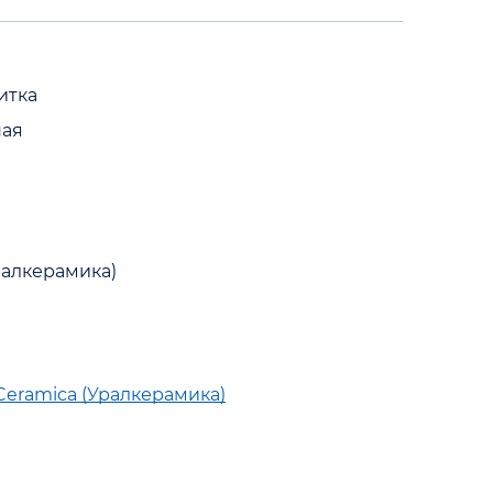
итка
ная
ралкерамика)
Ceramica (Уралкерамика)