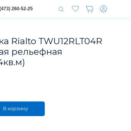
(473) 260-52-25
ка Rialto TWU12RLT04R
ая рельефная
4кв.м)
В корзину