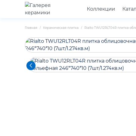
Коллекции
Ката
Главная
Керамическая плитка
Rialto TWU12RLT04R плитка обли