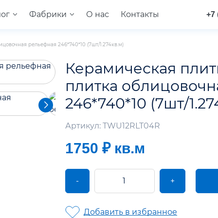
лог
Фабрики
О нас
Контакты
+7 
цовочная рельефная 246*740*10 (7шт/1.274кв.м)
Керамическая плит
плитка облицовочн
246*740*10 (7шт/1.27
Артикул: TWU12RLT04R
1750 ₽
кв.м
-
+
Добавить в избранное