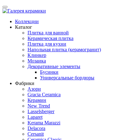
Коллекции
Каталог
Плитка для ванной
Керамическая плитка
Плитка для кухни
Напольная плитка (керамогранит)
Клинкер
Мозаика
Декоративные элементы
Бусинки
Универсальные бордюры
Фабрики
Азори
Gracia Ceramica
Керамин
New Trend
Lasselsberger
Laparet
Kerama Marazzi
Delacora
Cersanit
Ceramica Classic