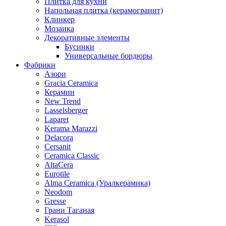
Плитка для кухни
Напольная плитка (керамогранит)
Клинкер
Мозаика
Декоративные элементы
Бусинки
Универсальные бордюры
Фабрики
Азори
Gracia Ceramica
Керамин
New Trend
Lasselsberger
Laparet
Kerama Marazzi
Delacora
Cersanit
Ceramica Classic
AltaCera
Eurotile
Alma Ceramica (Уралкерамика)
Neodom
Gresse
Грани Таганая
Kerasol