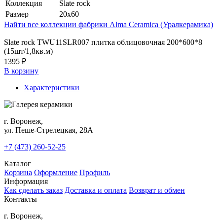
Коллекция
Slate rock
Размер
20x60
Найти все коллекции фабрики Alma Ceramica (Уралкерамика)
Slate rock TWU11SLR007 плитка облицовочная 200*600*8
(15шт/1,8кв.м)
1395 ₽
В корзину
Характеристики
г. Воронеж,
ул. Пеше-Cтрелецкая, 28А
+7 (473) 260-52-25
Каталог
Корзина
Оформление
Профиль
Информация
Как сделать заказ
Доставка и оплата
Возврат и обмен
Контакты
г. Воронеж,