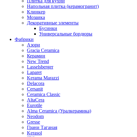
Плитка для кухни
Напольная плитка (керамогранит)
Клинкер
Мозаика
Декоративные элементы
Бусинки
Универсальные бордюры
Фабрики
Азори
Gracia Ceramica
Керамин
New Trend
Lasselsberger
Laparet
Kerama Marazzi
Delacora
Cersanit
Ceramica Classic
AltaCera
Eurotile
Alma Ceramica (Уралкерамика)
Neodom
Gresse
Грани Таганая
Kerasol