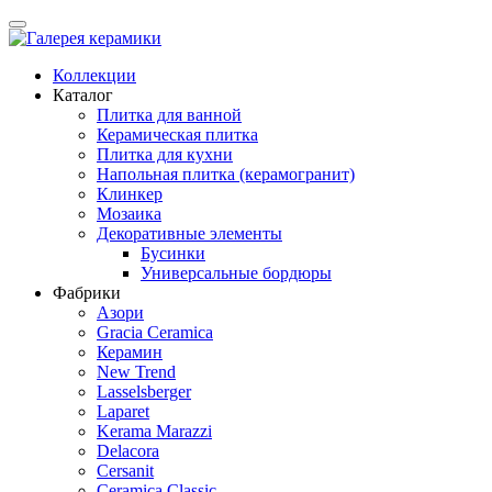
Коллекции
Каталог
Плитка для ванной
Керамическая плитка
Плитка для кухни
Напольная плитка (керамогранит)
Клинкер
Мозаика
Декоративные элементы
Бусинки
Универсальные бордюры
Фабрики
Азори
Gracia Ceramica
Керамин
New Trend
Lasselsberger
Laparet
Kerama Marazzi
Delacora
Cersanit
Ceramica Classic