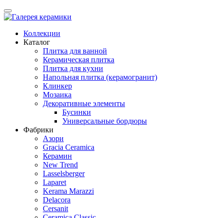
Коллекции
Каталог
Плитка для ванной
Керамическая плитка
Плитка для кухни
Напольная плитка (керамогранит)
Клинкер
Мозаика
Декоративные элементы
Бусинки
Универсальные бордюры
Фабрики
Азори
Gracia Ceramica
Керамин
New Trend
Lasselsberger
Laparet
Kerama Marazzi
Delacora
Cersanit
Ceramica Classic