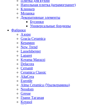
Плитка для кухни
Напольная плитка (керамогранит)
Клинкер
Мозаика
Декоративные элементы
Бусинки
Универсальные бордюры
Фабрики
Азори
Gracia Ceramica
Керамин
New Trend
Lasselsberger
Laparet
Kerama Marazzi
Delacora
Cersanit
Ceramica Classic
AltaCera
Eurotile
Alma Ceramica (Уралкерамика)
Neodom
Gresse
Грани Таганая
Kerasol