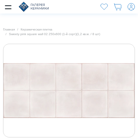
Главная
Керамическая плитка
Sweety pink square wall 02 250х600 (1-й сорт)(1,2 кв.м. / 8 шт)