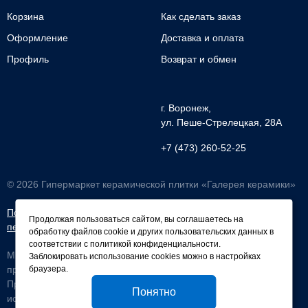
Корзина
Как сделать заказ
Оформление
Доставка и оплата
Профиль
Возврат и обмен
г. Воронеж,
ул. Пеше-Cтрелецкая, 28А
+7 (473) 260-52-25
© 2026 Гипермаркет керамической плитки «Галерея керамики»
Политика обработки
Согласие на обработку
Продолжая пользоваться сайтом, вы соглашаетесь на
персональных данных
персональных данных
обработку файлов cookie и других пользовательских данных в
соответствии с
политикой конфиденциальности
.
Мы используем файлы cookie, чтобы улучшить работу сайта и
Заблокировать использование cookies можно в настройках
браузера.
предоставить вам больше возможностей.
Продолжая использовать сайт, вы соглашаетесь с условиями
Понятно
использования cookie.