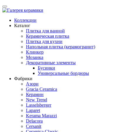
Коллекции
Каталог
Плитка для ванной
Керамическая плитка
Плитка для кухни
Напольная плитка (керамогранит)
Клинкер
Мозаика
Декоративные элементы
Бусинки
Универсальные бордюры
Фабрики
Азори
Gracia Ceramica
Керамин
New Trend
Lasselsberger
Laparet
Kerama Marazzi
Delacora
Cersanit
Ceramica Classic