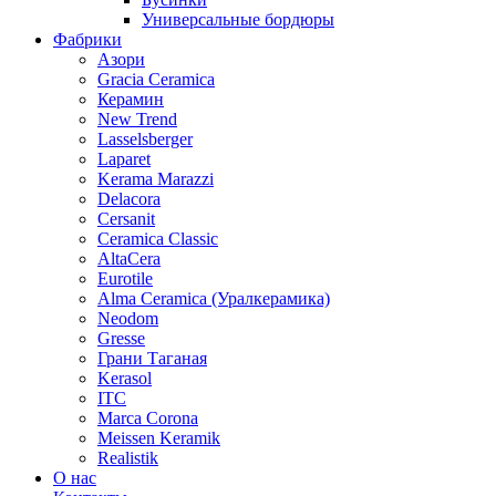
Универсальные бордюры
Фабрики
Азори
Gracia Ceramica
Керамин
New Trend
Lasselsberger
Laparet
Kerama Marazzi
Delacora
Cersanit
Ceramica Classic
AltaCera
Eurotile
Alma Ceramica (Уралкерамика)
Neodom
Gresse
Грани Таганая
Kerasol
ITC
Marca Corona
Meissen Keramik
Realistik
О нас