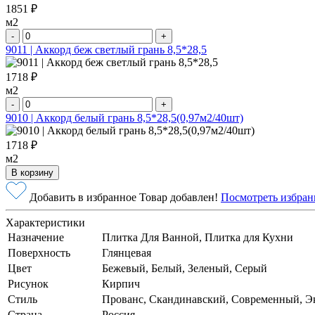
1851 ₽
м2
-
+
9011 | Аккорд беж светлый грань 8,5*28,5
1718 ₽
м2
-
+
9010 | Аккорд белый грань 8,5*28,5(0,97м2/40шт)
1718 ₽
м2
В корзину
Добавить в избранное
Товар добавлен!
Посмотреть избран
Характеристики
Назначение
Плитка Для Ванной, Плитка для Кухни
Поверхность
Глянцевая
Цвет
Бежевый, Белый, Зеленый, Серый
Рисунок
Кирпич
Стиль
Прованс, Скандинавский, Современный, Э
Страна
Россия