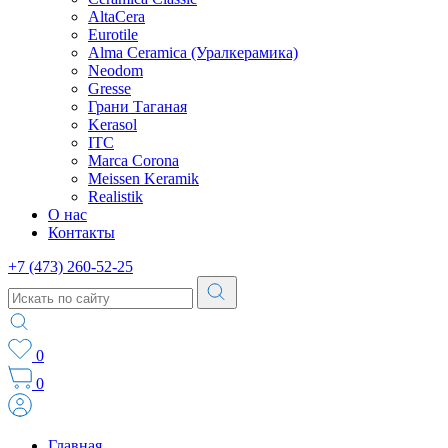
AltaCera
Eurotile
Alma Ceramica (Уралкерамика)
Neodom
Gresse
Грани Таганая
Kerasol
ITC
Marca Corona
Meissen Keramik
Realistik
О нас
Контакты
+7 (473) 260-52-25
0
0
Главная