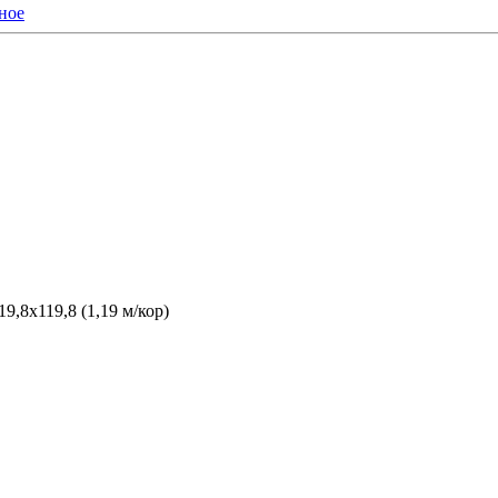
ное
,8x119,8 (1,19 м/кор)