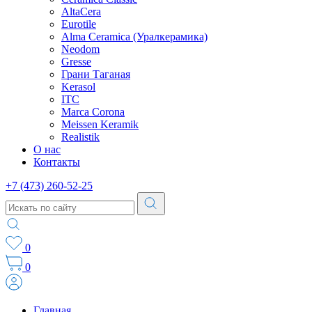
AltaCera
Eurotile
Alma Ceramica (Уралкерамика)
Neodom
Gresse
Грани Таганая
Kerasol
ITC
Marca Corona
Meissen Keramik
Realistik
О нас
Контакты
+7 (473) 260-52-25
0
0
Главная