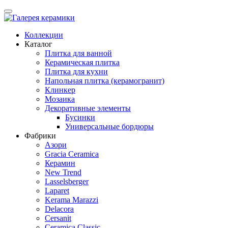
Коллекции
Каталог
Плитка для ванной
Керамическая плитка
Плитка для кухни
Напольная плитка (керамогранит)
Клинкер
Мозаика
Декоративные элементы
Бусинки
Универсальные бордюры
Фабрики
Азори
Gracia Ceramica
Керамин
New Trend
Lasselsberger
Laparet
Kerama Marazzi
Delacora
Cersanit
Ceramica Classic