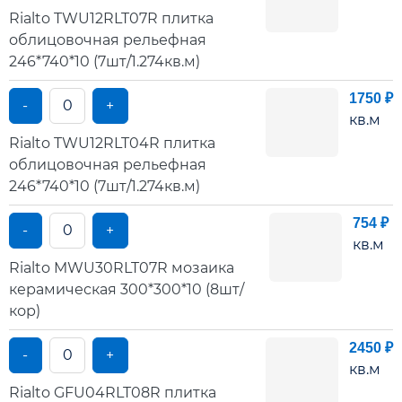
Rialto TWU12RLT07R плитка
облицовочная рельефная
246*740*10 (7шт/1.274кв.м)
1750 ₽
-
+
кв.м
Rialto TWU12RLT04R плитка
облицовочная рельефная
246*740*10 (7шт/1.274кв.м)
754 ₽
-
+
кв.м
Rialto MWU30RLT07R мозаика
керамическая 300*300*10 (8шт/
кор)
2450 ₽
-
+
кв.м
Rialto GFU04RLT08R плитка