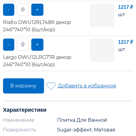
1217 ₽
-
+
шт
Rialto DWU12RLT48R декор
246*740*10 (6шт/кор)
1217 ₽
-
+
шт
Largo DWU12LRG77R декор
246*740*10 (6шт/кор)
В корзину
Добавить в избранное
Характеристики
Назначение
Плитка Для Ванной
Поверхность
Sugar-эффект, Матовая